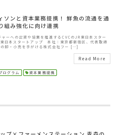
ィソンと資本業務提携！ 鮮魚の流通を通
り組み強化に向け連携
ャーへの出資や協業を推進するCVCのJR東日本スター
R東日本スタートアップ 本社：東京都新宿区、代表取締
の卸・小売を手がける株式会社フー […]
Read More
プログラム
資本業務提携
アップ×ファーメンステーション 青森の