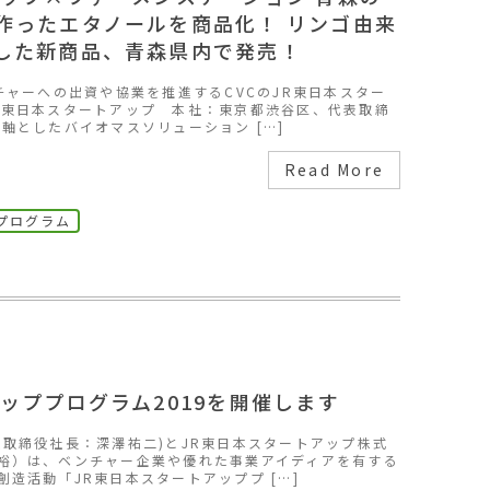
作ったエタノールを商品化！ リンゴ由来
した新商品、青森県内で発売！
ャーへの出資や協業を推進するCVCのJR東日本スター
R東日本スタートアップ 本社：東京都渋谷区、代表取締
軸としたバイオマスソリューション […]
Read More
プログラム
ッププログラム2019を開催します
表取締役社長：深澤祐二)とJR東日本スタートアップ株式
裕）は、ベンチャー企業や優れた事業アイディアを有する
造活動「JR東日本スタートアッププ […]