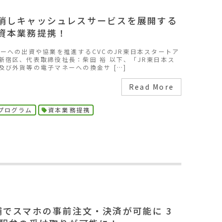
消しキャッシュレスサービスを展開する
資本業務提携！
ーへの出資や協業を推進するCVCのJR東日本スタートア
新宿区、代表取締役社長：柴田 裕 以下、「JR東日本ス
び外貨等の電子マネーへの換金サ […]
Read More
プログラム
資本業務提携
舗でスマホの事前注文・決済が可能に 3