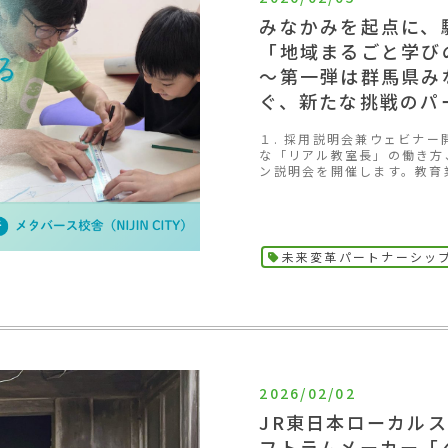
みなかみを起点に、
「地域まるごと学び
～第一弾は群馬県み
ぐ、新たな挑戦のパ
１. 採用説明会兼ウェビナ
な「リアル教室長」の働き方
ン説明会を開催します。教育
未来変革パートナーシッ
2026/02/02
JR東日本ローカル
フトラムメーカー「