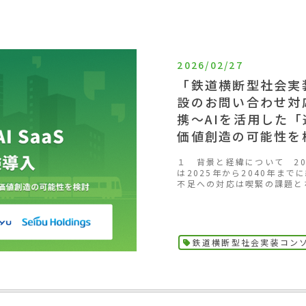
2026/02/27
「鉄道横断型社会実
設のお問い合わせ対
携～AIを活用した
価値創造の可能性を
１ 背景と経緯について 2
は2025年から2040年ま
不足への対応は喫緊の課題とな
鉄道横断型社会実装コンソ