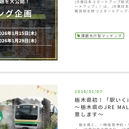
JR東日本スタートアップ株
ートアップ」）は、JR東日
端技術を持つスタートアップと
課題先行型マッチング
2026/01/07
栃木県初！「駅いく
～栃木県のJRE M
意します～
栃木県と、一時保育予約・