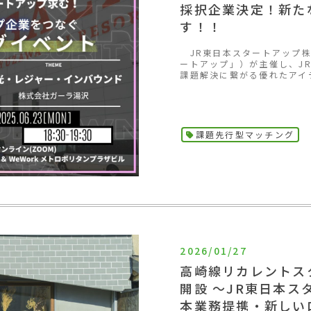
採択企業決定！新た
す！！
JR東日本スタートアップ株
ートアップ」）が主催し、J
課題解決に繋がる優れたアイデ
課題先行型マッチング
2026/01/27
高崎線リカレントス
開設 ～JR東日本
本業務提携・新しい