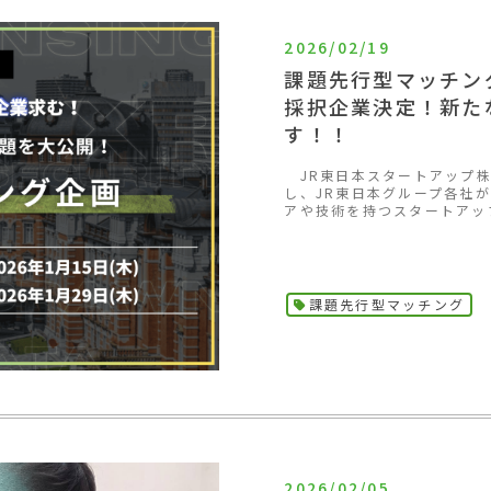
2026/02/19
課題先行型マッチング企
採択企業決定！新た
す！！
JR東日本スタートアップ株
し、JR東日本グループ各社
アや技術を持つスタートアッ
課題先行型マッチング
2026/02/05