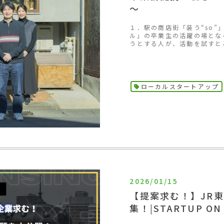
～
１．駅の商店街「装う“so”
ル」の卒業生の活躍の場とな
うとする人が、活動を試すと
ローカルスタートアップ
2026/01/15
【提案求む！】JR
集！|STARTUP ON