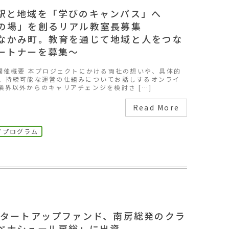
駅と地域を「学びのキャンパス」へ
の場」を創るリアル教室長募集
なかみ町。教育を通じて地域と人をつな
ートナーを募集～
ー開催概要 本プロジェクトにかける両社の想いや、具体的
、持続可能な運営の仕組みについてお話しするオンライ
業界以外からのキャリアチェンジを検討さ […]
Read More
ププログラム
スタートアップファンド、南房総発のクラ
ペナシュール房総」に出資