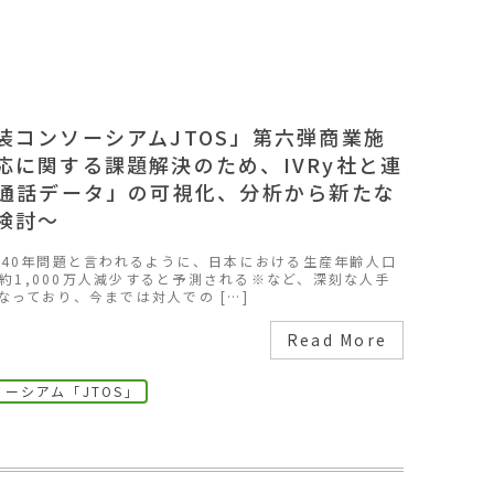
装コンソーシアムJTOS」第六弾商業施
応に関する課題解決のため、IVRy社と連
「通話データ」の可視化、分析から新たな
検討～
040年問題と言われるように、日本における生産年齢人口
でに約1,000万人減少すると予測される※など、深刻な人手
っており、今までは対人での […]
Read More
ーシアム「JTOS」