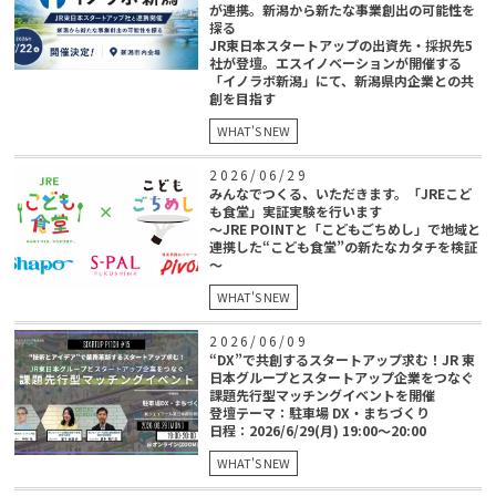
が連携。新潟から新たな事業創出の可能性を
探る
JR東日本スタートアップの出資先・採択先5
社が登壇。エスイノベーションが開催する
「イノラボ新潟」にて、新潟県内企業との共
創を目指す
WHAT'S NEW
2026/06/29
みんなでつくる、いただきます。「JREこど
も食堂」実証実験を行います
～JRE POINTと「こどもごちめし」で地域と
連携した“こども食堂”の新たなカタチを検証
～
WHAT'S NEW
2026/06/09
“DX”で共創するスタートアップ求む！JR 東
日本グループとスタートアップ企業をつなぐ
課題先行型マッチングイベントを開催
登壇テーマ：駐車場 DX・まちづくり
日程：2026/6/29(月) 19:00～20:00
WHAT'S NEW