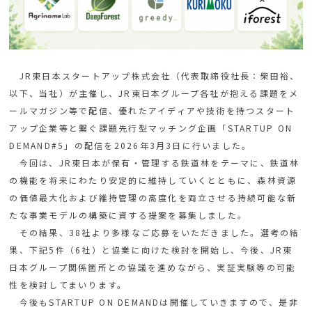
JR東日本スタートアップ株式会社（代表取締役社長：柴田裕、
以下、当社）が主催し、JR東日本グループ各社が抱える課題をメ
ールマガジン等で配信、優れたアイディアや技術を持つスタート
アップ企業等と繋ぐ課題先行型マッチング企画「STARTUP ON
DEMAND#5」の配信を2026年3月3日に行いました。
今回は、JR東日本が保有・管理する鉄道林をテーマに、鉄道林
の機能を将来にわたり安定的に維持していくとともに、森林資源
の価値最大化および維持管理の高度化を両立させる持続可能な新
たな事業モデルの構築に資する提案を募集しました。
その結果、38社より多様なご応募をいただきました。選考の結
果、下記5件（6社）と協業に向けた検討を開始し、今後、JR東
日本グループ関係箇所との協議を進めながら、実証実験等の可能
性を検討してまいります。
今後もSTARTUP ON DEMANDは開催していきますので、是非