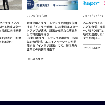
2026/06/30
2026/06/29
ップとエスイノベー
地域企業とスタートアップの共創を促進
みんなでつくる、
おける地域スター
する「イノラボ新潟」にJR東日本スター
こども食堂」実
ム共創に向け連携
トアップが連携。新潟から新たな事業創
～JRE POIN
出の可能性を探る
地域と連携した“
画を起点に、新潟
JR東日本スタートアップの出資先・採択
タチを検証～
創を加速〜
先5社が登壇。エスイノベーションが開
催する「イノラボ新潟」にて、新潟県内
WHAT'S NEW
企業との共創を目指す
WHAT'S NEW