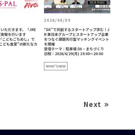
2026/06/09
いただきます。「JRE
“DX”で共創するスタートアップ求む！J
証実験を行います
R 東日本グループとスタートアップ企業
Tと「こどもごちめし」で
をつなぐ課題先行型マッチングイベント
こども食堂”の新たなカ
を開催
登壇テーマ：駐車場 DX・まちづくり
日程：2026/6/29(月) 19:00～20:00
WHAT'S NEW
Next