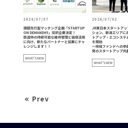
2026/07/07
2026/07/02
課題先行型マッチング企画「STARTUP
JR東日本スタートア
ON DEMAND#5」採択企業決定！
ション、新潟エリアに
鉄道林の持続可能な維持管理と価値活用
トアップ・エコシステ
に向け、新たなパートナーと協業にチャ
を開始
レンジします！！
〜地域ファンドへの参
発のスタートアップ共
WHAT'S NEW
WHAT'S NEW
Prev