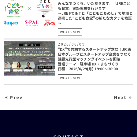
みんなでつくる、いただきます。「JREこど
も食堂」実証実験を行います
～JRE POINTと「こどもごちめし」で地域と
連携した“こども食堂”の新たなカタチを検証
～
WHAT'S NEW
2026/06/09
“DX”で共創するスタートアップ求む！JR 東
日本グループとスタートアップ企業をつなぐ
課題先行型マッチングイベントを開催
登壇テーマ：駐車場 DX・まちづくり
日程：2026/6/29(月) 19:00～20:00
WHAT'S NEW
Prev
Next