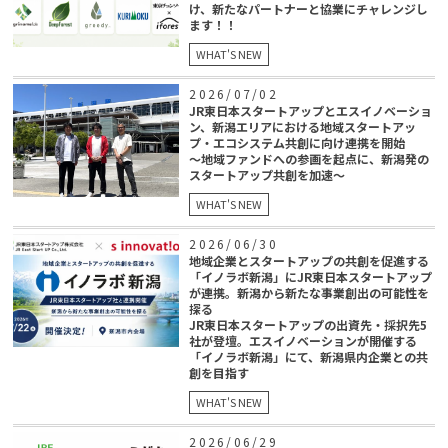
け、新たなパートナーと協業にチャレンジし
ます！！
WHAT'S NEW
2026/07/02
JR東日本スタートアップとエスイノベーショ
ン、新潟エリアにおける地域スタートアッ
プ・エコシステム共創に向け連携を開始
〜地域ファンドへの参画を起点に、新潟発の
スタートアップ共創を加速〜
WHAT'S NEW
2026/06/30
地域企業とスタートアップの共創を促進する
「イノラボ新潟」にJR東日本スタートアップ
が連携。新潟から新たな事業創出の可能性を
探る
JR東日本スタートアップの出資先・採択先5
社が登壇。エスイノベーションが開催する
「イノラボ新潟」にて、新潟県内企業との共
創を目指す
WHAT'S NEW
2026/06/29