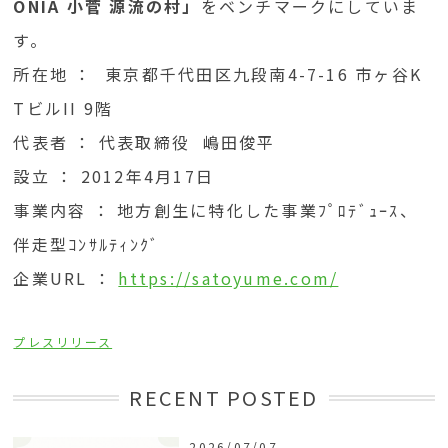
ONIA 小菅 源流の村」
をベンチマークにしていま
す。
所在地 ： 東京都千代田区九段南4-7-16 市ヶ谷K
TビルII 9階
代表者 ： 代表取締役 嶋田俊平
設立 ： 2012年4月17日
事業内容 ： 地方創生に特化した事業ﾌﾟﾛﾃﾞｭｰｽ、
伴走型ｺﾝｻﾙﾃｨﾝｸﾞ
企業URL ：
https://satoyume.com/
プレスリリース
RECENT POSTED
2026/07/07