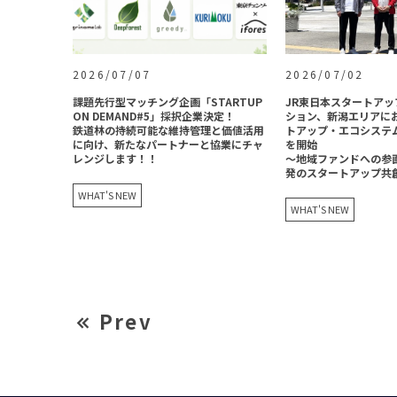
2026/07/07
2026/07/02
課題先行型マッチング企画「STARTUP
JR東日本スタートア
ON DEMAND#5」採択企業決定！
ション、新潟エリアに
鉄道林の持続可能な維持管理と価値活用
トアップ・エコシステ
に向け、新たなパートナーと協業にチャ
を開始
レンジします！！
〜地域ファンドへの参
発のスタートアップ共
WHAT'S NEW
WHAT'S NEW
Prev