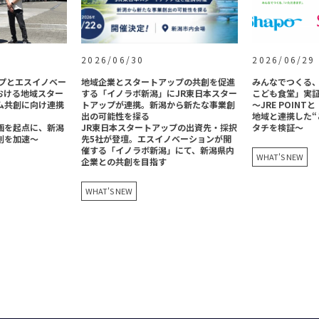
2026/06/30
2026/06/29
ップとエスイノベー
地域企業とスタートアップの共創を促進
みんなでつくる、
おける地域スター
する「イノラボ新潟」にJR東日本スター
こども食堂」実
ム共創に向け連携
トアップが連携。新潟から新たな事業創
～JRE POIN
出の可能性を探る
地域と連携した“
画を起点に、新潟
JR東日本スタートアップの出資先・採択
タチを検証～
創を加速〜
先5社が登壇。エスイノベーションが開
催する「イノラボ新潟」にて、新潟県内
WHAT'S NEW
企業との共創を目指す
WHAT'S NEW