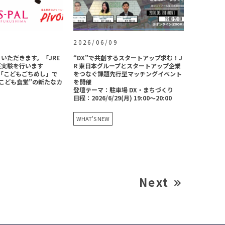
2026/06/09
いただきます。「JRE
“DX”で共創するスタートアップ求む！J
証実験を行います
R 東日本グループとスタートアップ企業
Tと「こどもごちめし」で
をつなぐ課題先行型マッチングイベント
こども食堂”の新たなカ
を開催
登壇テーマ：駐車場 DX・まちづくり
日程：2026/6/29(月) 19:00～20:00
WHAT'S NEW
Next