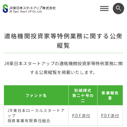
search
適格機関投資家等特例業務に関する公衆
縦覧
JR東日本スタートアップの適格機関投資家等特例業務に関
する公衆縦覧を掲載いたします。
別紙様式
事業報告
ファンド名
第二十号の
書
二
JR東日本ローカルスタートア
ップ
PDF添付
PDF添付
投資事業有限責任組合